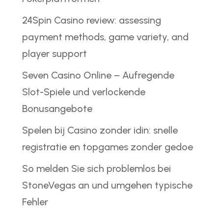
24Spin Casino review: assessing
payment methods, game variety, and
player support
Seven Casino Online – Aufregende
Slot-Spiele und verlockende
Bonusangebote
Spelen bij Casino zonder idin: snelle
registratie en topgames zonder gedoe
So melden Sie sich problemlos bei
StoneVegas an und umgehen typische
Fehler