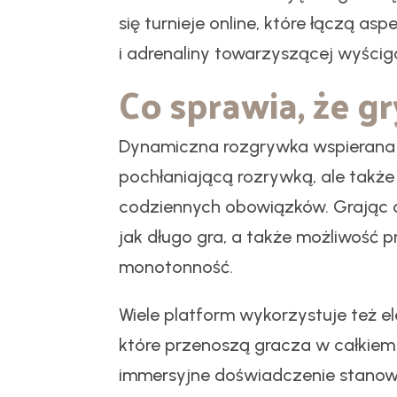
się turnieje online, które łączą a
i adrenaliny towarzyszącej wyścig
Co sprawia, że g
Dynamiczna rozgrywka wspierana p
pochłaniającą rozrywką, ale także
codziennych obowiązków. Grając on
jak długo gra, a także możliwość p
monotonność.
Wiele platform wykorzystuje też e
które przenoszą gracza w całkiem 
immersyjne doświadczenie stanowi