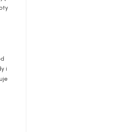
noty
od
y i
uje