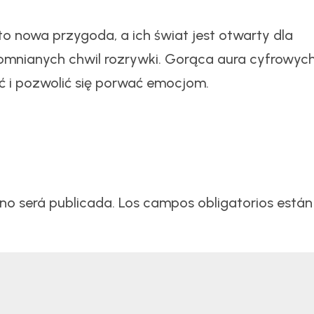
to nowa przygoda, a ich świat jest otwarty dla
pomnianych chwil rozrywki. Gorąca aura cyfrowyc
ć i pozwolić się porwać emocjom.
 no será publicada.
Los campos obligatorios están