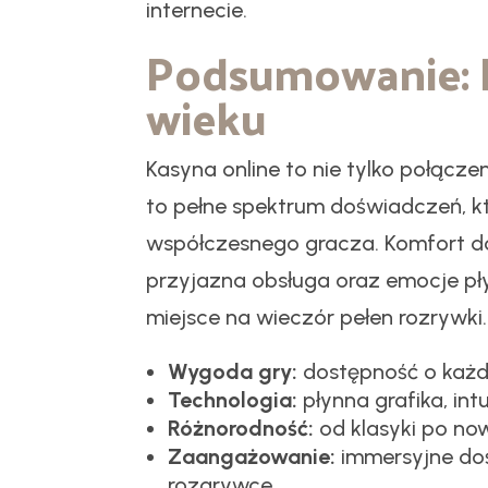
internecie.
Podsumowanie: 
wieku
Kasyna online to nie tylko połącz
to pełne spektrum doświadczeń, k
współczesnego gracza. Komfort do
przyjazna obsługa oraz emocje płyn
miejsce na wieczór pełen rozrywki.
Wygoda gry:
dostępność o każde
Technologia:
płynna grafika, int
Różnorodność:
od klasyki po no
Zaangażowanie:
immersyjne do
rozgrywce