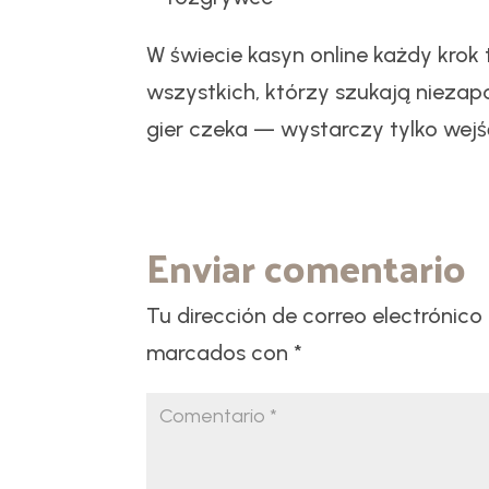
W świecie kasyn online każdy krok 
wszystkich, którzy szukają nieza
gier czeka — wystarczy tylko wejś
Enviar comentario
Tu dirección de correo electrónico
marcados con
*