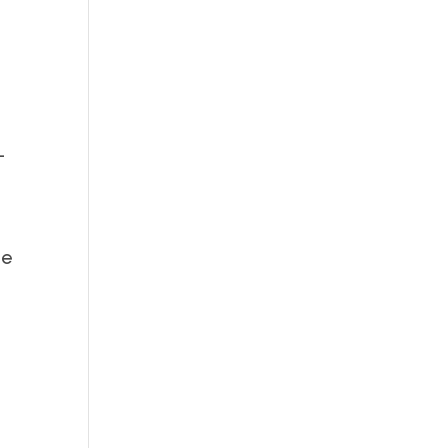
I
—
ne