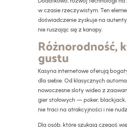
Dodatkowo, rozwój technologii na
w czasie rzeczywistym. Ten elemen
doświadczenie zyskuje na autent
nie ruszając się z kanapy.
Różnorodność, k
gustu
Kasyna internetowe oferują bogaty
dla siebie. Od klasycznych autom
nowoczesne sloty wideo z zaawans
gier stołowych — poker, blackjack,
nie traci na atrakcyjności i nie nudz
Dla osób, które szukają czegoś wię