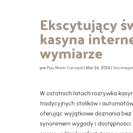
Ekscytujący św
kasyna inter
wymiarze
por
Pau Marín Carvajal
|
Mar 26, 2026
|
Uncatego
W ostatnich latach rozrywka kas
tradycyjnych stolików i automatów
oferując wyjątkowe doznania bez 
synonimem wygody i dostępności, 