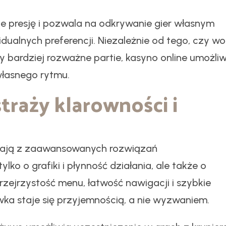
e presję i pozwala na odkrywanie gier własnym
alnych preferencji. Niezależnie od tego, czy wol
y bardziej rozważne partie, kasyno online umożliw
łasnego rytmu.
traży klarowności i
stają z zaawansowanych rozwiązań
lko o grafiki i płynność działania, ale także o
Przejrzystość menu, łatwość nawigacji i szybkie
ywka staje się przyjemnością, a nie wyzwaniem.