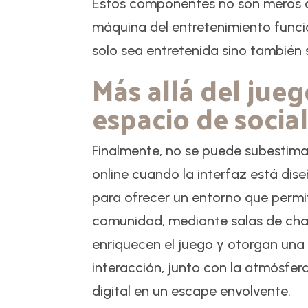
Estos componentes no son meros a
máquina del entretenimiento funci
solo sea entretenida sino también 
Más allá del jueg
espacio de socia
Finalmente, no se puede subestimar
online cuando la interfaz está dis
para ofrecer un entorno que permit
comunidad, mediante salas de cha
enriquecen el juego y otorgan una
interacción, junto con la atmósfera
digital en un escape envolvente.