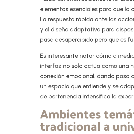
elementos esenciales para que la cu
La respuesta rápida ante las accio
y el diseño adaptativo para dispo
pasa desapercibido pero que es fu
Es interesante notar cómo a medida
interfaz no solo actúa como una 
conexión emocional, dando paso a 
un espacio que entiende y se adap
de pertenencia intensifica la exper
Ambientes temáti
tradicional a uni