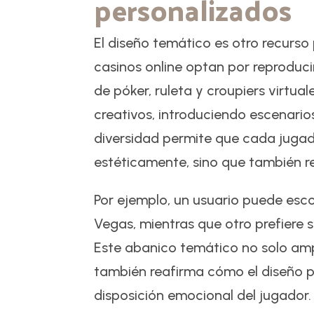
personalizados
El diseño temático es otro recurso
casinos online optan por reproduci
de póker, ruleta y croupiers virtua
creativos, introduciendo escenario
diversidad permite que cada jugad
estéticamente, sino que también 
Por ejemplo, un usuario puede esc
Vegas, mientras que otro prefiere s
Este abanico temático no solo ampl
también reafirma cómo el diseño p
disposición emocional del jugador.