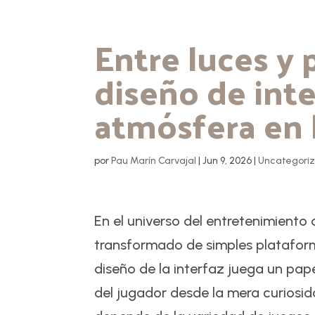
Entre luces y 
diseño de inte
atmósfera en 
por
Pau Marín Carvajal
|
Jun 9, 2026
|
Uncategori
En el universo del entretenimiento d
transformado de simples plataform
diseño de la interfaz juega un papel
del jugador desde la mera curios