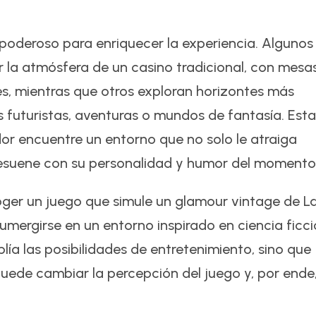
 poderoso para enriquecer la experiencia. Algunos
r la atmósfera de un casino tradicional, con mesa
les, mientras que otros exploran horizontes más
s futuristas, aventuras o mundos de fantasía. Est
or encuentre un entorno que no solo le atraiga
resuene con su personalidad y humor del momento
oger un juego que simule un glamour vintage de L
umergirse en un entorno inspirado en ciencia ficci
ía las posibilidades de entretenimiento, sino que
uede cambiar la percepción del juego y, por ende,