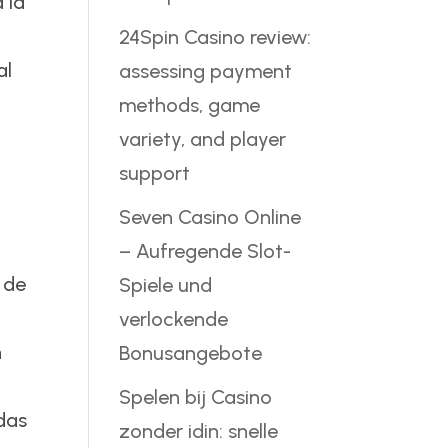
 la
24Spin Casino review:
al
assessing payment
methods, game
variety, and player
support
Seven Casino Online
– Aufregende Slot-
 de
Spiele und
verlockende
n
Bonusangebote
Spelen bij Casino
das
zonder idin: snelle