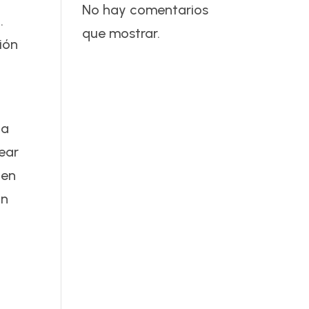
No hay comentarios
.
que mostrar.
ión
la
ear
 en
ón