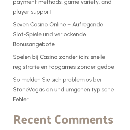
payment methods, game variety, and
player support
Seven Casino Online – Aufregende
Slot-Spiele und verlockende
Bonusangebote
Spelen bij Casino zonder idin: snelle
registratie en topgames zonder gedoe
So melden Sie sich problemlos bei
StoneVegas an und umgehen typische
Fehler
Recent Comments