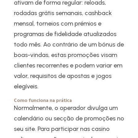
ativam de forma regular: reloads,
rodadas grátis semanais, cashback
mensal, torneios com prémios e
programas de fidelidade atualizados
todo mês. Ao contrário de um bónus de
boas-vindas, estas promoções visam
clientes recorrentes e podem variar em
valor, requisitos de apostas e jogos
elegíveis.
Como funciona na prática
Normalmente, o operador divulga um
calendário ou secção de promoções no
seu site. Para participar nas casino