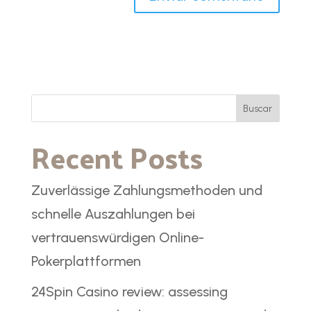
Buscar
Recent Posts
Zuverlässige Zahlungsmethoden und
schnelle Auszahlungen bei
vertrauenswürdigen Online-
Pokerplattformen
24Spin Casino review: assessing