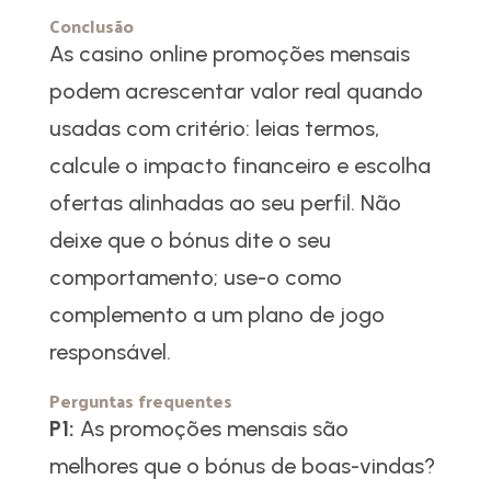
Conclusão
As casino online promoções mensais
podem acrescentar valor real quando
usadas com critério: leias termos,
calcule o impacto financeiro e escolha
ofertas alinhadas ao seu perfil. Não
deixe que o bónus dite o seu
comportamento; use-o como
complemento a um plano de jogo
responsável.
Perguntas frequentes
P1:
As promoções mensais são
melhores que o bónus de boas-vindas?