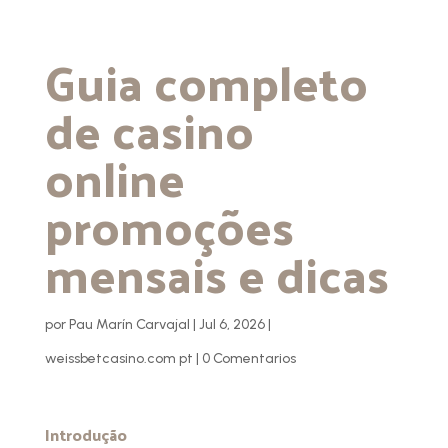
Guia completo
de casino
online
promoções
mensais e dicas
por
Pau Marín Carvajal
|
Jul 6, 2026
|
weissbetcasino.com pt
|
0 Comentarios
Introdução