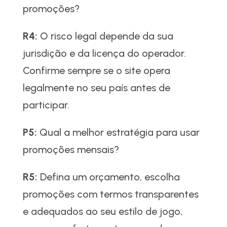
promoções?
R4:
O risco legal depende da sua
jurisdição e da licença do operador.
Confirme sempre se o site opera
legalmente no seu país antes de
participar.
P5:
Qual a melhor estratégia para usar
promoções mensais?
R5:
Defina um orçamento, escolha
promoções com termos transparentes
e adequados ao seu estilo de jogo,