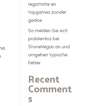
registratie en
topgames zonder
gedoe
So melden Sie sich
problemlos bei
StoneVegas an und
 na
umgehen typische
a
Fehler
Recent
Comment
s