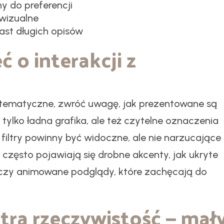
y do preferencji
wizualne
iast długich opisów
 o interakcji z
je tematyczne, zwróć uwagę, jak prezentowane są
 tylko ładna grafika, ale też czytelne oznaczenia
 filtry powinny być widoczne, ale nie narzucające 
, często pojawiają się drobne akcenty, jak ukryte
 czy animowane podglądy, które zachęcają do
tra rzeczywistość — mał