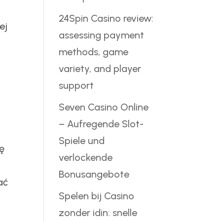
24Spin Casino review:
ej
assessing payment
methods, game
variety, and player
support
Seven Casino Online
– Aufregende Slot-
Spiele und
lę
verlockende
Bonusangebote
ać
Spelen bij Casino
zonder idin: snelle