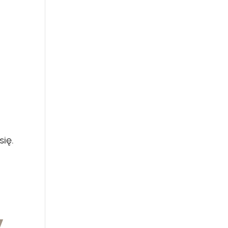
się.
y