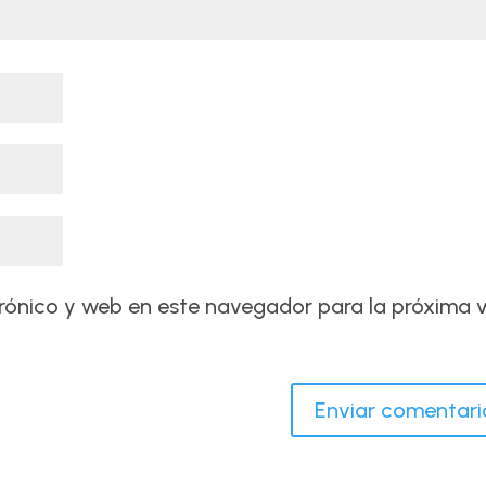
rónico y web en este navegador para la próxima 