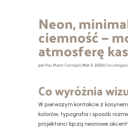
Neon, minimal
ciemność — mo
atmosferę kas
por
Pau Marín Carvajal
|
Mar 5, 2026
|
Uncategori
Co wyróżnia wizu
W pierwszym kontakcie z kasynem 
kolorów, typografia i sposób rozm
projektanci łączą neonowe akcenty