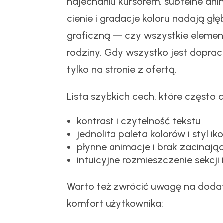
najechaniu kursorem, subtelne anim
cienie i gradacje koloru nadają gł
graficzną — czy wszystkie element
rodziny. Gdy wszystko jest dopraco
tylko na stronie z ofertą.
Lista szybkich cech, które często
kontrast i czytelność tekstu
jednolita paleta kolorów i styl ik
płynne animacje i brak zacinają
intuicyjne rozmieszczenie sekcji
Warto też zwrócić uwagę na dodat
komfort użytkownika: