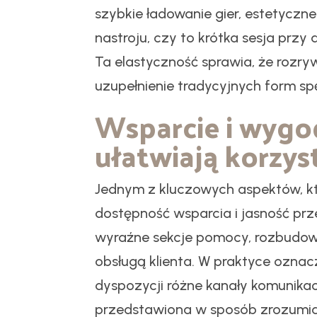
szybkie ładowanie gier, estetyczn
nastroju, czy to krótka sesja prz
Ta elastyczność sprawia, że rozry
uzupełnienie tradycyjnych form s
Wsparcie i wygod
ułatwiają korzys
Jednym z kluczowych aspektów, kt
dostępność wsparcia i jasność prz
wyraźne sekcje pomocy, rozbudowan
obsługą klienta. W praktyce oznacz
dyspozycji różne kanały komunikacj
przedstawiona w sposób zrozumia