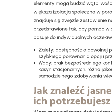
elementy mogą budzić wątpliwości
większa izolacja społeczna w poró
znajduje się zwięzłe zestawienie n
przedstawione tak, aby pomóc w s
pasuje do indywidualnych oczekiw
Zalety: dostępność o dowolnej 
szybkiego porównania opcji i prz
Wady: brak bezpośredniego kon
kasyn stacjonarnych, różna jak
samodzielnego zdobywania wied
Jak znaleźć jasn
ich potrzebujesz