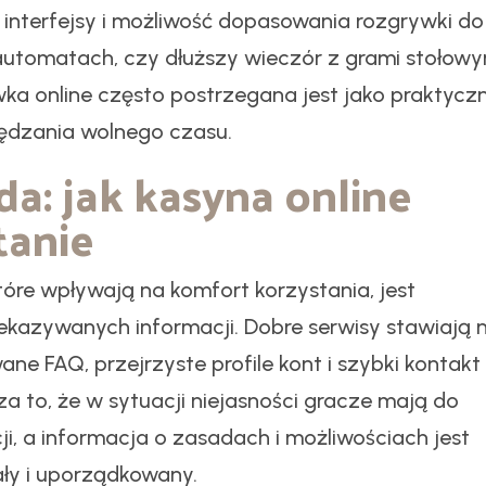
e interfejsy i możliwość dopasowania rozgrywki do
y automatach, czy dłuższy wieczór z grami stołowy
wka online często postrzegana jest jako praktycz
pędzania wolnego czasu.
a: jak kasyna online
tanie
óre wpływają na komfort korzystania, jest
ekazywanych informacji. Dobre serwisy stawiają 
e FAQ, przejrzyste profile kont i szybki kontakt
a to, że w sytuacji niejasności gracze mają do
i, a informacja o zasadach i możliwościach jest
ły i uporządkowany.