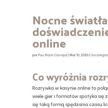
Nocne światła
doświadczenie
online
por
Pau Marín Carvajal
|
Mar 10, 2026
|
Uncategor
Co wyróżnia rozr
Rozrywka w kasynie online to połą
wiele gier i formatów spotyka się 
się taką formą spędzania czasu li