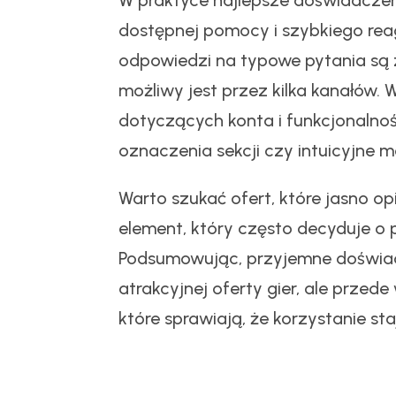
W praktyce najlepsze doświadczeni
dostępnej pomocy i szybkiego reag
odpowiedzi na typowe pytania są 
możliwy jest przez kilka kanałów.
dotyczących konta i funkcjonalnoś
oznaczenia sekcji czy intuicyjne 
Warto szukać ofert, które jasno o
element, który często decyduje o p
Podsumowując, przyjemne doświadc
atrakcyjnej oferty gier, ale przed
które sprawiają, że korzystanie st