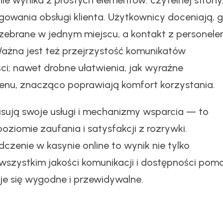
e wynika z prostych elementów: czytelnej strony
owania obsługi klienta. Użytkownicy doceniają, 
zebrane w jednym miejscu, a kontakt z personel
 Ważna jest też przejrzystość komunikatów
ci; nawet drobne ułatwienia, jak wyraźne
menu, znacząco poprawiają komfort korzystania.
pisują swoje usługi i mechanizmy wsparcia — to
oziomie zaufania i satysfakcji z rozrywki.
zenie w kasynie online to wynik nie tylko
e wszystkim jakości komunikacji i dostępności pom
aje się wygodne i przewidywalne.