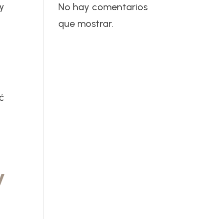
y
No hay comentarios
que mostrar.
ć
y