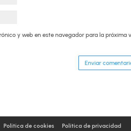
rónico y web en este navegador para la próxima 
Politica de cookies
Política de privacidad