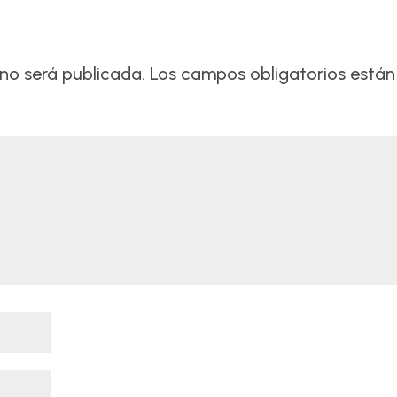
 no será publicada.
Los campos obligatorios están