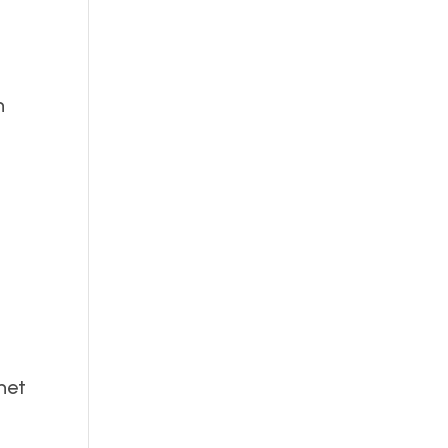
n
het