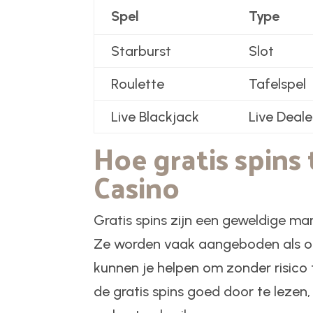
Spel
Type
Starburst
Slot
Roulette
Tafelspel
Live Blackjack
Live Deale
Hoe gratis spins
Casino
Gratis spins zijn een geweldige ma
Ze worden vaak aangeboden als o
kunnen je helpen om zonder risico
de gratis spins goed door te lezen