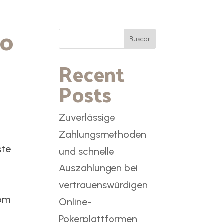
no
Buscar
Recent
Posts
Zuverlässige
Zahlungsmethoden
ste
und schnelle
t
Auszahlungen bei
vertrauenswürdigen
 om
Online-
Pokerplattformen