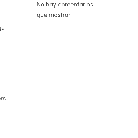
No hay comentarios
que mostrar.
d».
rs,