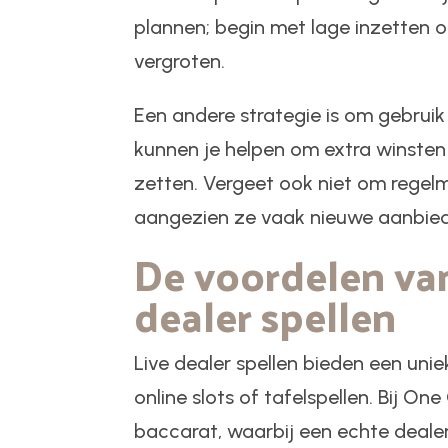
plannen; begin met lage inzetten o
vergroten.
Een andere strategie is om gebruik
kunnen je helpen om extra winsten 
zetten. Vergeet ook niet om regel
aangezien ze vaak nieuwe aanbied
De voordelen van
dealer spellen
Live dealer spellen bieden een uniek
online slots of tafelspellen. Bij On
baccarat, waarbij een echte dealer 