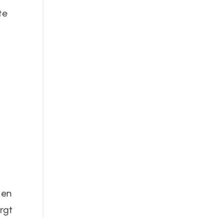
te
e
 en
rgt