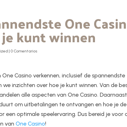
annendste One Casi
 je kunt winnen
ized
|
0 Comentarios
an One Casino verkennen, inclusief de spannendste
en we inzichten over hoe je kunt winnen. Van de be
behandelen alle aspecten van One Casino. Daarnaas
 duurt om uitbetalingen te ontvangen en hoe je de
or een optimale speelervaring. Dus bereid je voor
en van
One Casino
!