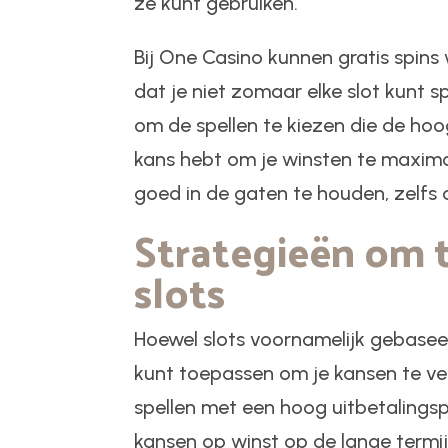
ze kunt gebruiken.
Bij One Casino kunnen gratis spins
dat je niet zomaar elke slot kunt s
om de spellen te kiezen die de ho
kans hebt om je winsten te maxima
goed in de gaten te houden, zelfs al
Strategieën om t
slots
Hoewel slots voornamelijk gebaseerd
kunt toepassen om je kansen te ver
spellen met een hoog uitbetalings
kansen op winst op de lange termij