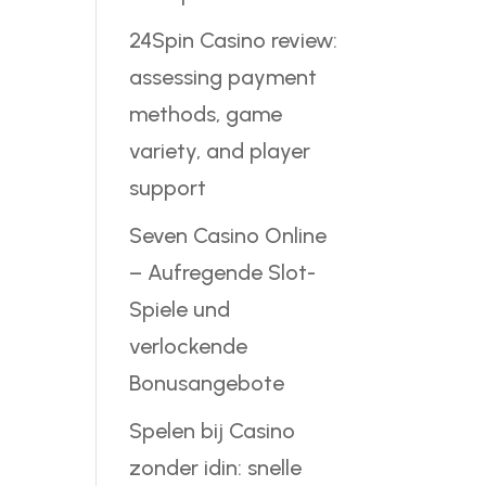
24Spin Casino review:
assessing payment
methods, game
variety, and player
support
Seven Casino Online
– Aufregende Slot-
Spiele und
verlockende
Bonusangebote
Spelen bij Casino
zonder idin: snelle