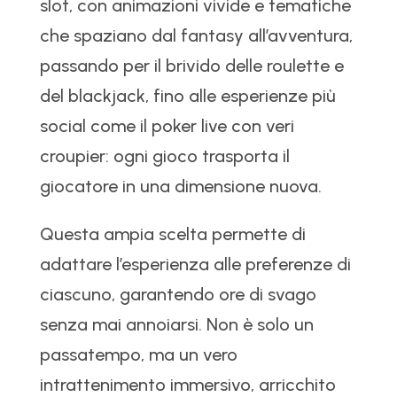
slot, con animazioni vivide e tematiche
che spaziano dal fantasy all’avventura,
passando per il brivido delle roulette e
del blackjack, fino alle esperienze più
social come il poker live con veri
croupier: ogni gioco trasporta il
giocatore in una dimensione nuova.
Questa ampia scelta permette di
adattare l’esperienza alle preferenze di
ciascuno, garantendo ore di svago
senza mai annoiarsi. Non è solo un
passatempo, ma un vero
intrattenimento immersivo, arricchito