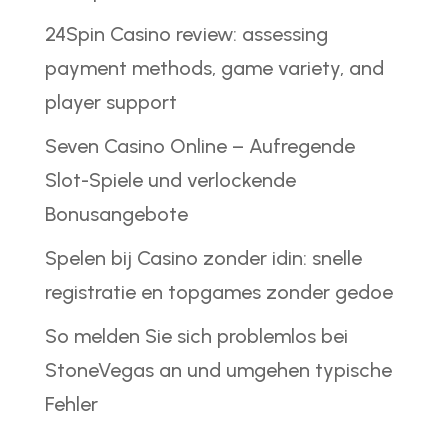
24Spin Casino review: assessing
payment methods, game variety, and
player support
Seven Casino Online – Aufregende
Slot-Spiele und verlockende
Bonusangebote
Spelen bij Casino zonder idin: snelle
registratie en topgames zonder gedoe
So melden Sie sich problemlos bei
StoneVegas an und umgehen typische
Fehler