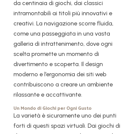
da centinaia di giochi, dai classici
intramontabili ai titoli più innovativi e
creativi. La navigazione scorre fluida,
come una passeggiata in una vasta
galleria di intrattenimento, dove ogni
scelta promette un momento di
divertimento e scoperta. Il design
moderno e l’ergonomia dei siti web
contribuiscono a creare un ambiente
rilassante e accattivante.
Un Mondo di Giochi per Ogni Gusto
La varietà è sicuramente uno dei punti
forti di questi spazi virtuali. Dai giochi di