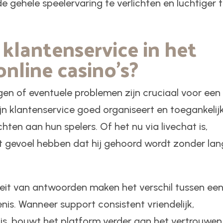
de gehele speelervaring te verlichten en luchtiger 
 klantenservice in het
nline casino’s?
agen of eventuele problemen zijn cruciaal voor een
ijn klantenservice goed organiseert en toegankelij
hten aan hun spelers. Of het nu via livechat is,
het gevoel hebben dat hij gehoord wordt zonder lan
eit van antwoorden maken het verschil tussen ee
enis. Wanneer support consistent vriendelijk,
 is, bouwt het platform verder aan het vertrouwen