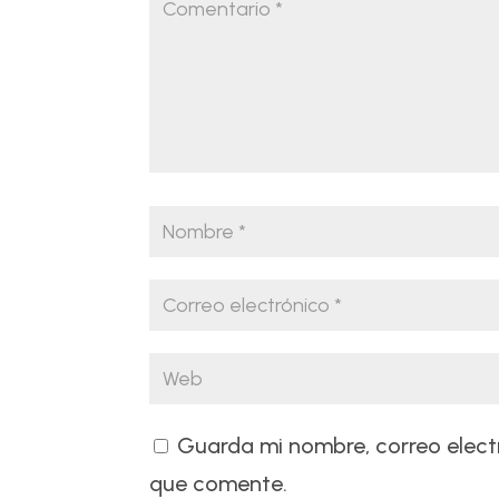
Guarda mi nombre, correo elect
que comente.