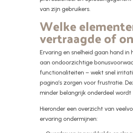
van zijn gebruikers.
Welke elementen
vertraagde of on
Ervaring en snelheid gaan hand in
aan ondoorzichtige bonusvoorwaard
functionaliteiten – wekt snel irrit
pagina’s zorgen voor frustratie. 
minder belangrijk onderdeel wordt
Hieronder een overzicht van veelvo
ervaring ondermijnen: