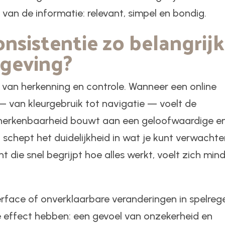
an de informatie: relevant, simpel en bondig.
sistentie zo belangrijk
mgeving?
 van herkenning en controle. Wanneer een online
 — van kleurgebruik tot navigatie — voelt de
 herkenbaarheid bouwt aan een geloofwaardige e
n schept het duidelijkheid in wat je kunt verwacht
nt die snel begrijpt hoe alles werkt, voelt zich min
erface of onverklaarbare veranderingen in spelreg
e effect hebben: een gevoel van onzekerheid en