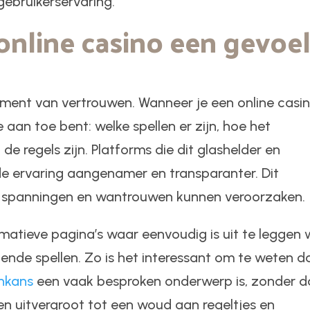
ebruikerservaring.
online casino een gevoe
ment van vertrouwen. Wanneer je een online casi
 aan toe bent: welke spellen er zijn, hoe het
de regels zijn. Platforms die dit glashelder en
de ervaring aangenamer en transparanter. Dit
ie spanningen en wantrouwen kunnen veroorzaken.
rmatieve pagina’s waar eenvoudig is uit te leggen
lende spellen. Zo is het interessant om te weten d
inkans
een vaak besproken onderwerp is, zonder d
en uitvergroot tot een woud aan regeltjes en