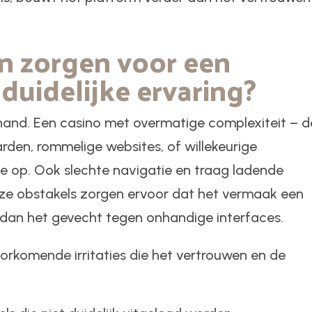
 zorgen voor een
duidelijke ervaring?
 hand. Een casino met overmatige complexiteit – 
en, rommelige websites, of willekeurige
atie op. Ook slechte navigatie en traag ladende
Deze obstakels zorgen ervoor dat het vermaak een
 dan het gevecht tegen onhandige interfaces.
orkomende irritaties die het vertrouwen en de